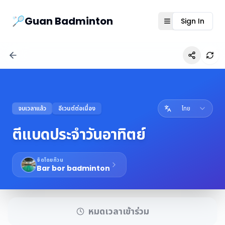
Guanbad App
🏸Guan Badminton
Sign In
Open menu
Ref
จบเวลาแล้ว
อีเวนต์ต่อเนื่อง
ไทย
ตีแบดประจำวันอาทิตย์
จัดโดยก๊วน
Bar bor badminton
หมดเวลาเข้าร่วม