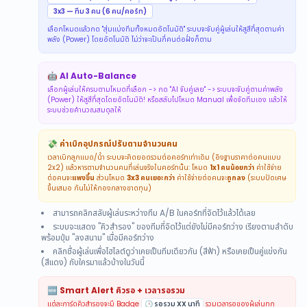
3x3 — ทีม 3 คน (6 คน/คอร์ท)
เลือกโหมดแล้วกด "สุ่มแบ่งทีมทั้งหมดอัตโนมัติ" ระบบจะจับคู่ผู้เล่นให้สูสีที่สุดตามค่า
พลัง (Power) โดยอัตโนมัติ ไม่ว่าจะเป็นกี่คนต่อฝั่งก็ตาม
🤖 AI Auto-Balance
เลือกผู้เล่นให้ครบตามโหมดที่เลือก -> กด "AI จับคู่เลย" -> ระบบจะจับคู่ตามค่าพลัง
(Power) ให้สูสีที่สุดโดยอัตโนมัติ! หรือสลับไปโหมด Manual เพื่อจัดทีมเอง แล้วให้
ระบบช่วยคำนวณสมดุลให้
💸 ค่าเบิกอุปกรณ์ปรับตามจำนวนคน
เวลาเบิกลูกแบด/น้ำ ระบบจะคิดยอดรวมต่อคอร์ทเท่าเดิม (อิงฐานราคาต่อคนแบบ
2x2) แล้วหารตามจำนวนคนที่เล่นจริงในคอร์ทนั้น: โหมด
1x1 คนน้อยกว่า
ค่าใช้จ่าย
ต่อคนจะ
แพงขึ้น
ส่วนโหมด
3x3 คนเยอะกว่า
ค่าใช้จ่ายต่อคนจะ
ถูกลง
(ระบบปัดเศษ
ขึ้นเสมอ กันไม่ให้กองกลางขาดทุน)
สามารถคลิกสลับผู้เล่นระหว่างทีม A/B ในคอร์ทที่จัดไว้แล้วได้เลย
ระบบจะแสดง "คิวสำรอง" ของทีมที่จัดไว้แต่ยังไม่มีคอร์ทว่าง เรียงตามลำดับ
พร้อมปุ่ม "ลงสนาม" เมื่อมีคอร์ทว่าง
คลิกชื่อผู้เล่นเพื่อไฮไลต์ดูว่าเคยเป็นทีมเดียวกัน (สีฟ้า) หรือเคยเป็นคู่แข่งกัน
(สีแดง) กับใครมาแล้วบ้างในวันนี้
🆕 Smart Alert คิวรอ + เวลารอรวม
แต่ละการ์ดคิวสำรองจะมี Badge
🕒 รอรวม XX นาที
รวมเวลารอของผู้เล่นทุก