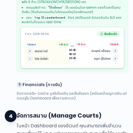
พลัง 6 ด้าน (STR/AGI/INT/ATK/DEF/CON) เอง
คะแนนผิด? กด
"โต้แย้งผล"
ได้ แอดมิน/co-admin ของก๊วนจะเป็นคน
ตัดสิน (ยืนยันคะแนนเดิม/แก้คะแนนใหม่/ยกเลิกแมตช์)
แถบ
Top 10 Leaderboard
ข้างๆ ประวัติแมตช์ อัปเดตอันดับ ELO ของ
สมาชิกในก๊วนแบบ real-time
Financials (การเงิน)
5
จัดการรายรับ-รายจ่าย ดูสลิปโอนเงิน และยืนยันยอด (เหมือนหน้าเมนูการเงิน แต่
รวมอยู่ใน Dashboard เพื่อความสะดวก)
จัดการสนาม (Manage Courts)
4
ในหน้า Dashboard ของอีเวนต์ คุณสามารถเพิ่มจำนวน