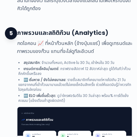
สนามที่จองไว้ และระบุช่วงเวลาของแต่ละสนามเพื่อให้ระบบจัด
คิวได้ถูกต้อง
ภาพรวมและสถิติก๊วน (Analytics)
5
กดไอคอน 📈 ที่หน้าก๊วนหลัก (ข้างปุ่มแชร์) เพื่อดูเทรนด์และ
ภาพรวมของก๊วน แทนที่จะไล่ดูทีละอีเวนต์
สรุปสมาชิก:
จำนวนทั้งหมด, Active ใน 30 วัน, เข้าใหม่ใน 30 วัน
เทรนด์การเช็คอิน/แมตช์:
กราฟรายสัปดาห์ 12 สัปดาห์ล่าสุด ดูได้ทันทีว่าก๊วน
คึกคักขึ้นหรือลง
🆕 เริ่มหาย / ยังไม่เคยมาเลย:
รายชื่อสมาชิกที่เคยมาแต่หายไปเกิน 21 วัน
แยกจากคนที่เข้าก๊วนมานานแล้วแต่ไม่เคยเช็คอินสักครั้ง ช่วยให้แอดมินรู้ว่าควรทัก
ไปคุยกับใครก่อน
🆕 ELO เพิ่มขึ้นเร็วสุด:
ดูว่าใครฟอร์มดีใน 30 วันล่าสุด พร้อม% การโต้แย้ง
คะแนน (แจ้งเตือนถ้าสูงผิดปกติ)