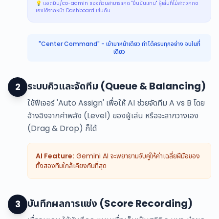
💡 แอดมิน/co-admin ของก๊วนสามารถกด "ยืนยันแทน" ผู้เล่นที่ไม่สะดวกกด
เองได้จากหน้า Dashboard เช่นกัน
"Center Command" - เข้ามาหน้าเดียว ทำได้ครบทุกอย่าง จบในที่
เดียว
ระบบคิวและจัดทีม (Queue & Balancing)
2
ใช้ฟีเจอร์ 'Auto Assign' เพื่อให้ AI ช่วยจัดทีม A vs B โดย
อ้างอิงจากค่าพลัง (Level) ของผู้เล่น หรือจะลากวางเอง
(Drag & Drop) ก็ได้
AI Feature:
Gemini AI จะพยายามจับคู่ให้ค่าเฉลี่ยฝีมือของ
ทั้งสองทีมใกล้เคียงกันที่สุด
บันทึกผลการแข่ง (Score Recording)
3