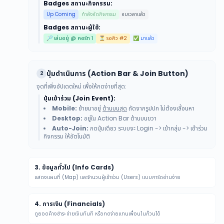
Badges สถานะกิจกรรม:
Up Coming
กำลังจัดกิจกรรม
จบเวลาแล้ว
Badges สถานะผู้ใช้:
🏸 เล่นอยู่ @ คอร์ท 1
⏳ รอคิว #2
✅ มาแล้ว
ปุ่มดำเนินการ (Action Bar & Join Button)
2
จุดที่เพิ่งอัปเดตใหม่ เพื่อให้กดง่ายที่สุด:
ปุ่มเข้าร่วม (Join Event):
Mobile:
ย้ายมาอยู่
ด้านบนสุด
ถัดจากรูปปก ไม่ต้องเลื่อนหา
Desktop:
อยู่ใน Action Bar ด้านบนขวา
Auto-Join:
กดปุ่มเดียว ระบบจะ Login -> เข้ากลุ่ม -> เข้าร่วม
กิจกรรม ให้อัตโนมัติ
3. ข้อมูลทั่วไป (Info Cards)
แสดงแผนที่ (Map) และจำนวนผู้เข้าร่วม (Users) แบบการ์ดอ่านง่าย
4. การเงิน (Financials)
ดูยอดค้างชำระ จ่ายเงินทันที หรือกดจ่ายแทนเพื่อนในก๊วนได้