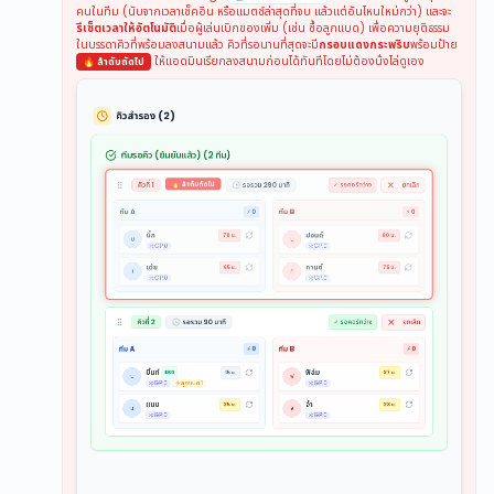
คนในทีม (นับจากเวลาเช็คอิน หรือแมตช์ล่าสุดที่จบ แล้วแต่อันไหนใหม่กว่า) และจะ
รีเซ็ตเวลาให้อัตโนมัติ
เมื่อผู้เล่นเบิกของเพิ่ม (เช่น ซื้อลูกแบด) เพื่อความยุติธรรม
ในบรรดาคิวที่พร้อมลงสนามแล้ว คิวที่รอนานที่สุดจะมี
กรอบแดงกระพริบ
พร้อมป้าย
ให้แอดมินเรียกลงสนามก่อนได้ทันทีโดยไม่ต้องนั่งไล่ดูเอง
🔥 ลำดับถัดไป