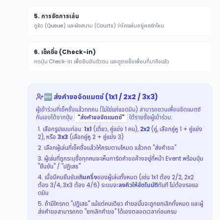
5. การจัดการเล่น
ดูคิว (Queue) และผังสนาม (Courts) ว่าใครเล่นอยู่คอร์ทไหน
6. เช็คชื่อ (Check-in)
กดปุ่ม Check-in เพื่อยืนยันตัวตน และดูรายชื่อเพื่อนที่มาถึงแล้ว
🆕 ส่งคำขอจัดแมตช์ (1x1 / 2x2 / 3x3)
ผู้เข้าร่วมที่เช็คชื่อแล้วทุกคน (ไม่ใช่แค่แอดมิน) สามารถชวนเพื่อนจัดแมตช์
กันเองได้จากปุ่ม
"ส่งคำขอจัดแมตช์"
ใต้รายชื่อผู้เข้าร่วม:
เลือกรูปแบบก่อน:
1x1
(เดี่ยว, คู่แข่ง 1 คน),
2x2
(คู่, เลือกคู่หู 1 + คู่แข่ง
2), หรือ
3x3
(เลือกคู่หู 2 + คู่แข่ง 3)
เลือกผู้เล่นที่เช็คชื่อแล้วให้ครบตามโหมด แล้วกด "ส่งคำขอ"
ผู้เล่นที่ถูกระบุชื่อทุกคนจะเห็นการ์ดคำขอค้างอยู่ที่หน้า Event พร้อมปุ่ม
"ยืนยัน" / "ปฏิเสธ"
เมื่อมีคนยืนยัน
เกินครึ่ง
ของผู้เล่นทั้งหมด (เช่น 1x1 ต้อง 2/2, 2x2
ต้อง 3/4, 3x3 ต้อง 4/6) ระบบจะ
ลงคิวให้อัตโนมัติ
ทันที ไม่ต้องรอแอ
ดมิน
ถ้ามีใครกด "ปฏิเสธ" แม้แต่คนเดียว คำขอนั้นจะถูกยกเลิกทั้งหมด และผู้
ส่งคำขอสามารถกด "ยกเลิกคำขอ" ได้เองตลอดเวลาก่อนครบ