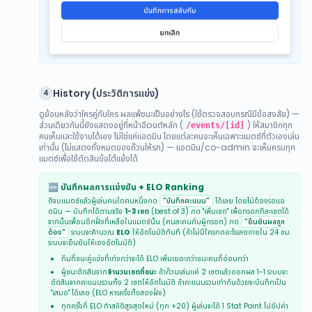
History (ประวัติการแข่ง)
4
ดูย้อนหลังว่าใครคู่กับใคร ผลแพ้ชนะเป็นอย่างไร (ใช้ตรวจสอบกรณีมีข้อสงสัย) —
ส่วนเดียวกันนี้ยังแสดงอยู่ที่หน้าอีเวนต์หลัก (
) ให้สมาชิกทุก
/events/[id]
คนเห็นและใช้งานได้เอง ไม่ใช่แค่แอดมิน โดยแต่ละคนจะเห็นเฉพาะแมตช์ที่ตัวเองเล่น
เท่านั้น (ไม่แสดงทั้งหมดของก๊วนให้รก) — แอดมิน/co-admin จะเห็นครบทุก
แมตช์เพื่อใช้ตัดสินข้อโต้แย้งได้
🆕 บันทึกผลการแข่งขัน + ELO Ranking
ตีจบแมตช์แล้วผู้เล่นคนใดคนหนึ่งกด
"บันทึกคะแนน"
ได้เลย โดยไม่ต้องรอแอ
ดมิน — บันทึกได้ตามจริง
1-3 เซต
(best of 3) กด "เพิ่มเซต" เพื่อกรอกทีละเซตได้
จากนั้นเพื่อนอีกฝั่งที่เหลือในแมตช์นั้น (คนละคนกับผู้กรอก) กด
"ยืนยันผลถูก
ต้อง"
ระบบจะคำนวณ
ELO
ให้อัตโนมัติทันที (ถ้าไม่มีใครกดอะไรเลยภายใน 24 ชม.
ระบบจะยืนยันให้เองอัตโนมัติ)
ทีมที่ชนะคู่แข่งที่เก่งกว่าจะได้ ELO เพิ่มเยอะกว่าชนะคนที่อ่อนกว่า
ผู้ชนะตัดสินจาก
จำนวนเซตที่ชนะ
ถ้าก๊วนเล่นแค่ 2 เซตแล้วออกผล 1-1 ระบบจะ
ตัดสินจากคะแนนรวมทั้ง 2 เซตให้อัตโนมัติ ถ้าคะแนนรวมเท่ากันด้วยจะบันทึกเป็น
"เสมอ" ได้เลย (ELO หารครึ่งทั้งสองฝั่ง)
ทุกครั้งที่ ELO ทำสถิติสูงสุดใหม่ (ทุก +20) ผู้เล่นจะได้ 1 Stat Point ไปอัปค่า