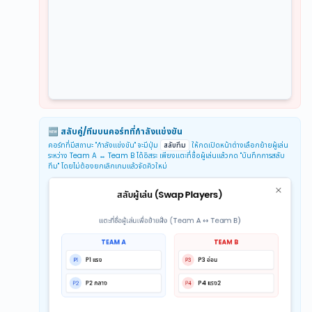
🆕 สลับคู่/ทีมบนคอร์ทที่กำลังแข่งขัน
คอร์ทที่มีสถานะ "กำลังแข่งขัน" จะมีปุ่ม
สลับทีม
ให้กดเปิดหน้าต่างเลือกย้ายผู้เล่น
ระหว่าง Team A ↔ Team B ได้อิสระ เพียงแตะที่ชื่อผู้เล่นแล้วกด "บันทึกการสลับ
ทีม" โดยไม่ต้องยกเลิกเกมแล้วจัดคิวใหม่