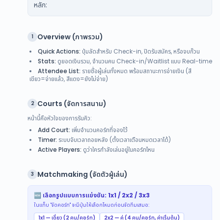
หลัก:
Overview (ภาพรวม)
1
Quick Actions:
ปุ่มลัดสำหรับ Check-in, ปิดรับสมัคร, หรือจบก๊วน
Stats:
ดูยอดเงินรวม, จำนวนคน Check-in/Waitlist แบบ Real-time
Attendee List:
รายชื่อผู้เล่นทั้งหมด พร้อมสถานะการจ่ายเงิน (สี
เขียว=จ่ายแล้ว, สีแดง=ยังไม่จ่าย)
Courts (จัดการสนาม)
2
หน้านี้คือหัวใจของการรันคิว:
Add Court:
เพิ่มจำนวนคอร์ทที่จองไว้
Timer:
ระบบจับเวลาถอยหลัง (ตั้งเวลาเตือนหมดเวลาได้)
Active Players:
ดูว่าใครกำลังเล่นอยู่ในคอร์ทไหน
Matchmaking (จัดตัวผู้เล่น)
3
🆕 เลือกรูปแบบการแข่งขัน: 1x1 / 2x2 / 3x3
ในแท็บ "จัดคอร์ท" จะมีปุ่มให้เลือกโหมดก่อนจัดทีมเสมอ:
1x1 — เดี่ยว (2 คน/คอร์ท)
2x2 — คู่ (4 คน/คอร์ท, ค่าเริ่มต้น)