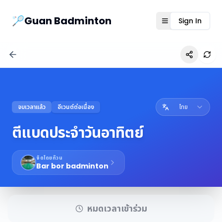
Guanbad App
🏸Guan Badminton
Sign In
Open menu
Ref
จบเวลาแล้ว
อีเวนต์ต่อเนื่อง
ไทย
ตีแบดประจำวันอาทิตย์
จัดโดยก๊วน
Bar bor badminton
หมดเวลาเข้าร่วม