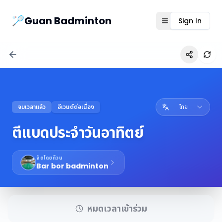
Guanbad App
🏸Guan Badminton
Sign In
Open menu
Ref
จบเวลาแล้ว
อีเวนต์ต่อเนื่อง
ไทย
ตีแบดประจำวันอาทิตย์
จัดโดยก๊วน
Bar bor badminton
หมดเวลาเข้าร่วม