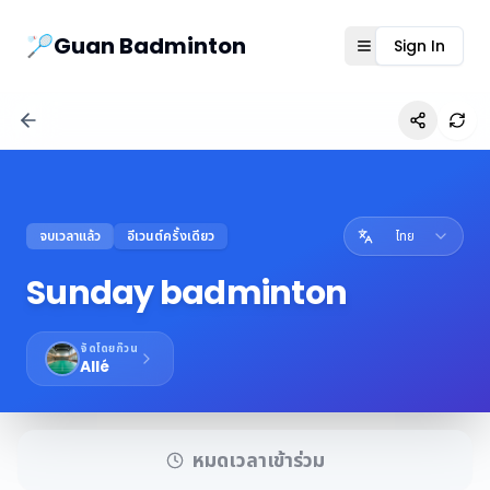
Guanbad App
🏸Guan Badminton
Sign In
Open menu
Ref
จบเวลาแล้ว
อีเวนต์ครั้งเดียว
ไทย
Sunday badminton
จัดโดยก๊วน
Allé
หมดเวลาเข้าร่วม