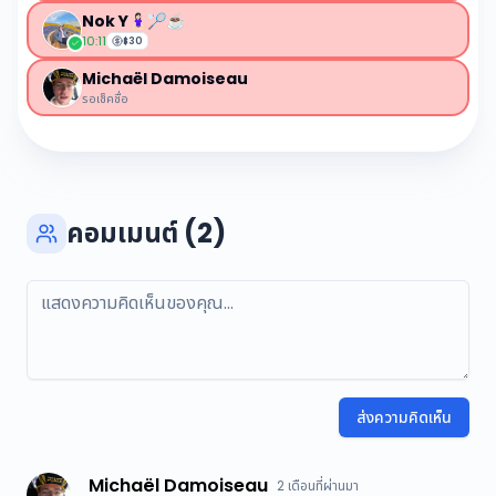
Nok Y🧘🏻‍♀️🏸☕️
10:11
฿
30
Michaël Damoiseau
รอเช็คชื่อ
คอมเมนต์ (2)
ส่งความคิดเห็น
Michaël Damoiseau
2 เดือนที่ผ่านมา