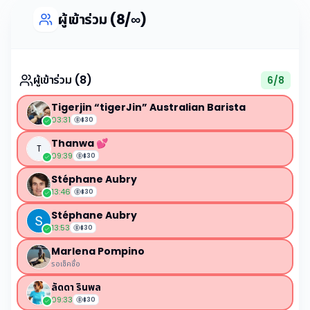
ผู้เข้าร่วม (8/∞)
ผู้เข้าร่วม (8)
6
/
8
Tigerjin “tigerJin” Australian Barista
03:31
฿
30
Thanwa 💕
T
09:39
฿
30
Stéphane Aubry
13:46
฿
30
Stéphane Aubry
13:53
฿
30
Marlena Pompino
รอเช็คชื่อ
ลัดดา รินพล
09:33
฿
30