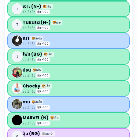
เงาะ (N-)
🐯เสือ
เ
รอเช็คชื่อ
฿
-100
Tukata (N-)
🐯เสือ
T
รอเช็คชื่อ
฿
-100
KIT
🦁สิงโต
รอเช็คชื่อ
฿
-100
โฟม (BG)
🐯เสือ
โ
รอเช็คชื่อ
฿
-100
ปอน
🐯เสือ
รอเช็คชื่อ
฿
-100
Chocky
🐯เสือ
รอเช็คชื่อ
฿
-100
ซาน
🦁สิงโต
รอเช็คชื่อ
฿
-100
MARVEL (N)
🐯เสือ
รอเช็คชื่อ
฿
-100
อุ้ม (BG)
🐺หมาป่า
อ