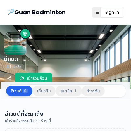
Guanbad App
🏸Guan Badminton
Sign In
Open menu
ตีแบด
1
สมาชิก
เข้าร่วมก๊วน
อีเวนต์
เกี่ยวกับ
สมาชิก
ชำระเงิน
0
1
อีเวนต์ที่จะมาถึง
เข้าร่วมกิจกรรมกับเราเร็วๆ นี้