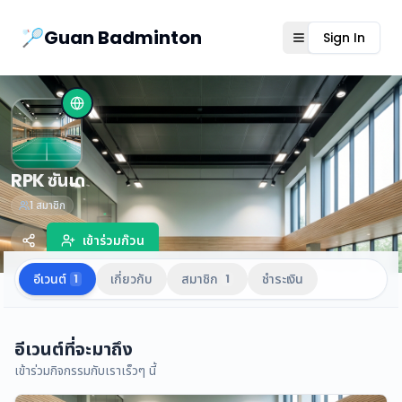
Guanbad App
🏸Guan Badminton
Sign In
Open menu
RPK ซันเด
1
สมาชิก
เข้าร่วมก๊วน
อีเวนต์
เกี่ยวกับ
สมาชิก
ชำระเงิน
1
1
อีเวนต์ที่จะมาถึง
เข้าร่วมกิจกรรมกับเราเร็วๆ นี้